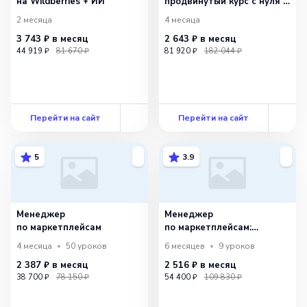
на Wildberries + ИИ
продвинутый курс с нуля +
ИИ
2 месяца
4 месяца
3 743 ₽
в месяц
2 643 ₽
в месяц
44 919 ₽
81 670 ₽
81 920 ₽
182 044 ₽
Перейти на сайт
Перейти на сайт
5
3.9
Менеджер
Менеджер
по маркетплейсам
по маркетплейсам:
расширенный
4 месяца
50
уроков
6 месяцев
9
уроков
2 387 ₽
в месяц
2 516 ₽
в месяц
38 700 ₽
78 150 ₽
54 400 ₽
109 830 ₽