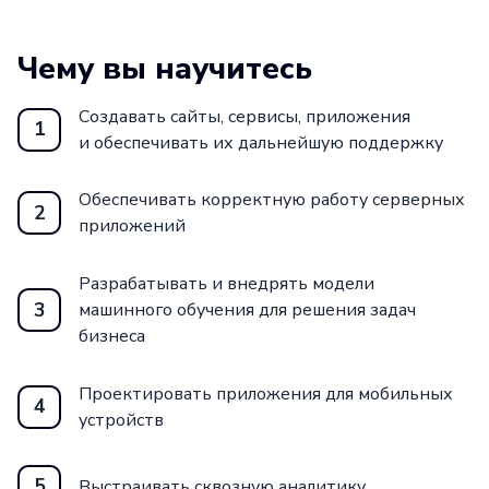
Присоединяйтесь к нашей школе
SkillFactory и начните свой путь к успеху
Чему вы научитесь
в IT-сфере уже сегодня!
Создавать сайты, сервисы, приложения
1
и обеспечивать их дальнейшую поддержку
Обеспечивать корректную работу серверных
2
приложений
Разрабатывать и внедрять модели
3
машинного обучения для решения задач
бизнеса
Проектировать приложения для мобильных
4
устройств
5
Выстраивать сквозную аналитику