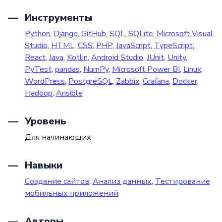
Инструменты
Python
,
Django
,
GitHub
,
SQL
,
SQLite
,
Microsoft Visual
Studio
,
HTML
,
CSS
,
PHP
,
JavaScript
,
TypeScript
,
React
,
Java
,
Kotlin
,
Android Studio
,
JUnit
,
Unity
,
PyTest
,
pandas
,
NumPy
,
Microsoft Power BI
,
Linux
,
WordPress
,
PostgreSQL
,
Zabbix
,
Grafana
,
Docker
,
Hadoop
,
Ansible
Уровень
Для начинающих
Навыки
Создание сайтов
,
Анализ данных
,
Тестирование
мобильных приложений
Авторы