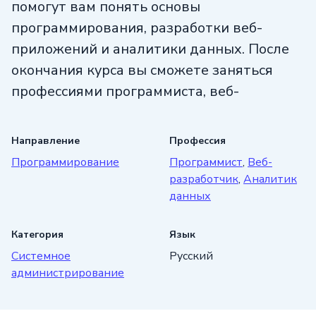
помогут вам понять основы
программирования, разработки веб-
приложений и аналитики данных. После
окончания курса вы сможете заняться
профессиями программиста, веб-
разработчика или аналитика данных.
Направление
Профессия
Наши опытные преподаватели помогут
Программирование
Программист
,
Веб-
вам освоить новый материал и дадут
разработчик
,
Аналитик
необходимые знания и навыки для
данных
успешного старта в IT-сфере. Курс
«Надежный старт в IT» — это отличная
Категория
Язык
возможность получить базовые знания
Системное
Русский
в программировании и начать свой
администрирование
карьерный путь в IT-сфере.