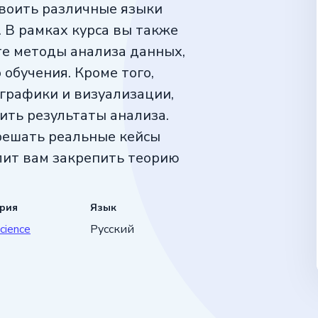
воить различные языки
. В рамках курса вы также
те методы анализа данных,
обучения. Кроме того,
 графики и визуализации,
ить результаты анализа.
решать реальные кейсы
олит вам закрепить теорию
ория
Язык
могут вам стать
cience
Русский
 развиваться в области
пертом и достичь успеха