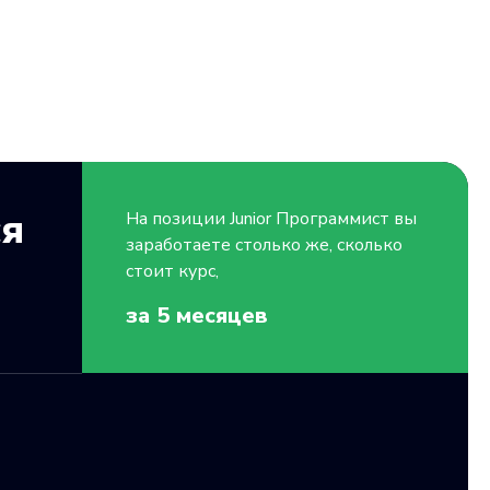
ся
На позиции
Junior
Программист вы
заработаете столько же, сколько
стоит курс,
за 5
месяцев