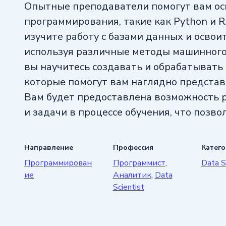
Опытные преподаватели помогут вам ос
программирования, такие как Python и R
изучите работу с базами данных и освои
используя различные методы машинного 
вы научитесь создавать и обрабатывать
которые помогут вам наглядно представ
Вам будет предоставлена возможность 
и задачи в процессе обучения, что позв
на практике.
Направление
Профессия
Катег
Навыки и опыт, которые вы получите, по
Программирован
Программист
,
Data S
востребованным специалистом и успешно
ие
Аналитик
,
Data
Data Science. Не упустите шанс стать экс
Scientist
в своей карьере!