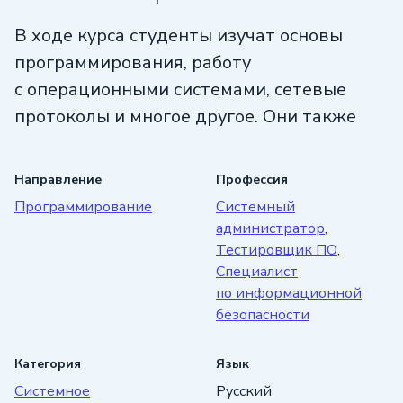
В ходе курса студенты изучат основы
программирования, работу
с операционными системами, сетевые
протоколы и многое другое. Они также
научатся применять свои знания для
обеспечения безопасности информации,
Направление
Профессия
тестирования программного обеспечения
Программирование
Системный
и управления системами.
администратор
,
Тестировщик ПО
,
Преподаватели курса — профессионалы
Специалист
своего дела, у которых есть опыт работы
по информационной
безопасности
в крупных IT-компаниях. Они будут
не только передавать знания,
Категория
Язык
но и делиться своим опытом и лучшими
Системное
Русский
практиками.