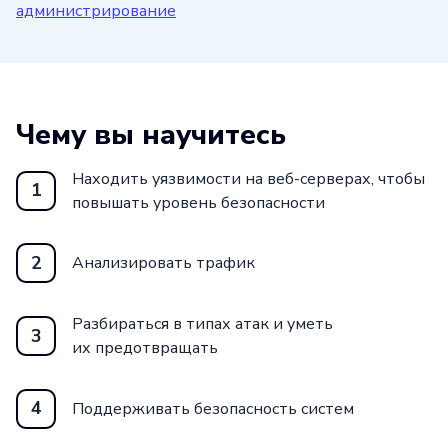
администрирование
После окончания курса студенты получат
необходимые навыки для
трудоустройства в IT-компании и смогут
Чему вы научитесь
применять свои знания в повседневной
жизни для защиты личной информации
Находить уязвимости на веб-серверах, чтобы
1
и обеспечения безопасности своих
повышать уровень безопасности
устройств.
2
Анализировать трафик
Присоединяйтесь к курсу и станьте
экспертом в области программирования
Разбираться в типах атак и уметь
и информационной безопасности!
3
их предотвращать
4
Поддерживать безопасность систем