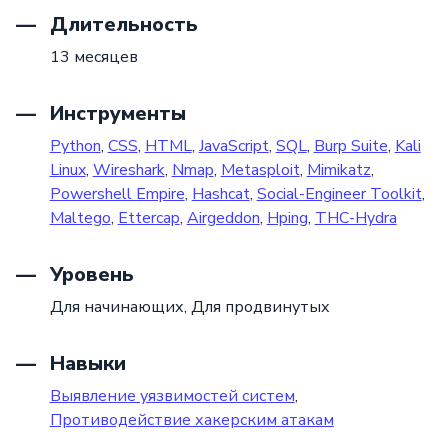
Длительность
13 месяцев
Инструменты
Python
,
CSS
,
HTML
,
JavaScript
,
SQL
,
Burp Suite
,
Kali
Linux
,
Wireshark
,
Nmap
,
Metasploit
,
Mimikatz
,
Powershell Empire
,
Hashcat
,
Social-Engineer Toolkit
,
Maltego
,
Ettercap
,
Airgeddon
,
Hping
,
THC-Hydra
Уровень
Для начинающих,
Для продвинутых
Навыки
Выявление уязвимостей систем
,
Противодействие хакерским атакам