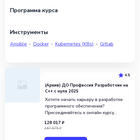
Программа курса
Инструменты
Ansible
Docker
Kubernetes (K8s)
Gitlab
4.5
(Архив) ДО Профессия Разработчик на
C++ с нуля 2025
Хотите начать карьеру в разработке
программного обеспечения?
Присоединяйтесь к онлайн курсу
«Разработчик на C++ с нуля»
128 017 ₽
от GeekBrains! За 7 месяцев обучения
247 675 ₽
вы станете Junior-разработчиком
и приобретете необходимые навыки для