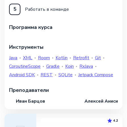
5
Работать в команде
Программа курса
Инструменты
Java
XML
Room
Kotlin
Retrofit
Git
CoroutineScope
Gradle
Koin
RxJava
Android SDK
REST
SQLite
Jetpack Compose
Преподаватели
Иван Барцов
Алексей Анисимов
4.2