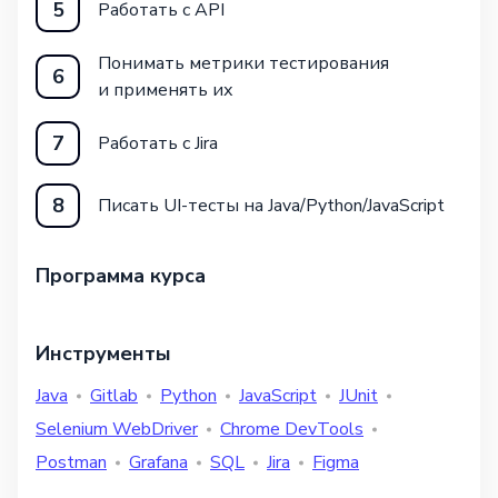
5
Работать с API
Понимать метрики тестирования
6
и применять их
7
Работать с Jira
8
Писать UI-тесты на Java/Python/JavaScript
Программа курса
Инструменты
Java
Gitlab
Python
JavaScript
JUnit
Selenium WebDriver
Chrome DevTools
Postman
Grafana
SQL
Jira
Figma