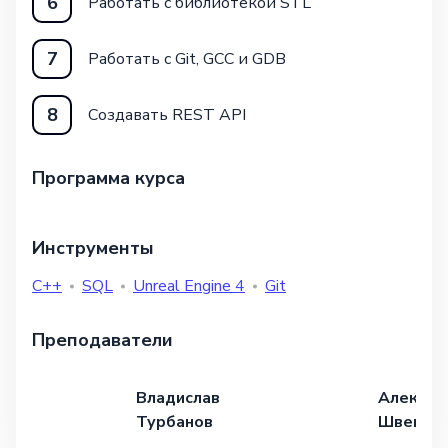
6
Работать с библиотекой STL
7
Работать с Git, GCC и GDB
8
Создавать REST API
Программа курса
Инструменты
C++
SQL
Unreal Engine 4
Git
Преподаватели
Владислав
Алексан
Турбанов
Швец