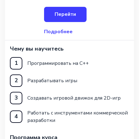
игру и получите навыки, необходимые
для работы с Unreal Engine.
Перейти
По окончании курса вы&nbs
Подробнее
Чему вы научитесь
1
Программировать на C++
2
Разрабатывать игры
3
Создавать игровой движок для 2D-игр
Работать с инструментами коммерческой
4
разработки
Программа курса