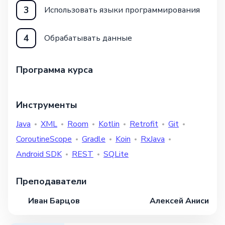
3
Использовать языки программирования
4
Обрабатывать данные
Программа курса
Инструменты
Java
XML
Room
Kotlin
Retrofit
Git
CoroutineScope
Gradle
Koin
RxJava
Android SDK
REST
SQLite
Преподаватели
Иван Барцов
Алексей Анисимов