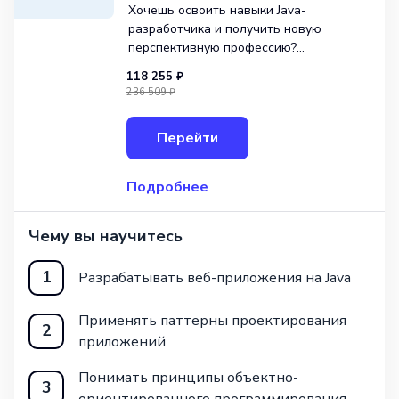
Хочешь освоить навыки Java-
разработчика и получить новую
перспективную профессию?
Присоединяйся к онлайн-курсу «Java-
118 255 ₽
разработчик» от GeekBrains! Этот курс
236 509 ₽
рассчитан на уровень Junior
и продлится 8 месяцев. Получи
Перейти
возможность дистанционного обучения
и стань с
Подробнее
Чему вы научитесь
1
Разрабатывать веб-приложения на Java
Применять паттерны проектирования
2
приложений
Понимать принципы объектно-
3
ориентированного программирования