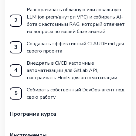
Разворачивать облачную или локальную
LLM (on-prem/внутри VPC) и собирать AI-
2
бота с кастомным RAG, который отвечает
на вопросы по вашей базе знаний
Создавать эффективный CLAUDE.md для
3
своего проекта
Внедрять в CI/CD кастомные
4
автоматизации для GitLab API,
настраивать Hools для автоматизации
Собирать собственный DevOps-агент под
5
свою работу
Программа курса
Инструменты