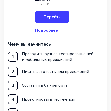
по автоматизации тестирования»
199 290 ₽
от GeekBrains! Курс ориентирован
на уровень Junior, что делает его
Перейти
доступным для всех желающих.
Длительн
Подробнее
Чему вы научитесь
Проводить ручное тестирование веб-
1
и мобильных приложений
2
Писать автотесты для приложений
3
Составлять баг-репорты
4
Проектировать тест-кейсы