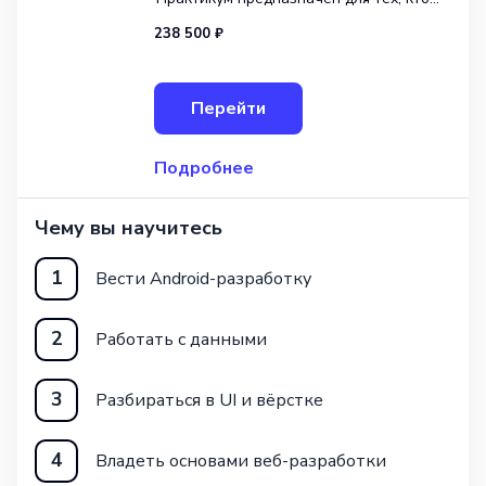
стремится стать профессионалом
238 500 ₽
в области мобильной разработки.
Состоящий из 23 модулей,
он предоставляет студентам полный
Перейти
спектр знаний и навыков, необходимых
для создания
Подробнее
Чему вы научитесь
1
Вести Android-разработку
2
Работать с данными
3
Разбираться в UI и вёрстке
4
Владеть основами веб-разработки