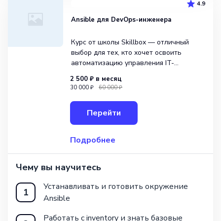
4.9
Ansible для DevOps-инженера
Курс от школы Skillbox — отличный
выбор для тех, кто хочет освоить
автоматизацию управления IT-
инфраструктурой. Обучение включает
2 500 ₽
в месяц
детальное изучение Ansible: от базовых
30 000 ₽
60 000 ₽
концепций до практики написания
плейбуков, а также настройку
Перейти
и масштабирование IT-систем разной
Подробнее
Чему вы научитесь
Устанавливать и готовить окружение
1
Ansible
Работать с inventory и знать базовые