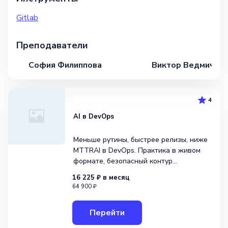
Gitlab
Преподаватели
София Филиппова
Виктор Ведмич
4
AI в DevOps
Меньше рутины, быстрее релизы, ниже
MTTRAI в DevOps. Практика в живом
формате, безопасный контур
и измеримый ROI
16 225 ₽
в месяц
64 900 ₽
Перейти