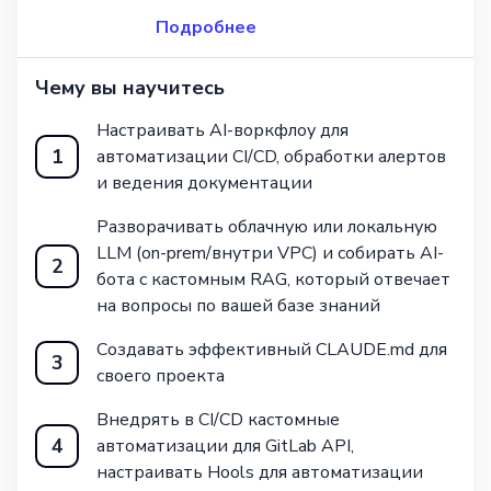
Подробнее
Чему вы научитесь
Настраивать AI-воркфлоу для
1
автоматизации CI/CD, обработки алертов
и ведения документации
Разворачивать облачную или локальную
LLM (on-prem/внутри VPC) и собирать AI-
2
бота с кастомным RAG, который отвечает
на вопросы по вашей базе знаний
Создавать эффективный CLAUDE.md для
3
своего проекта
Внедрять в CI/CD кастомные
4
автоматизации для GitLab API,
настраивать Hools для автоматизации