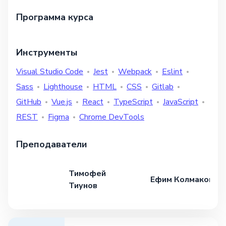
Программа курса
Инструменты
Visual Studio Code
Jest
Webpack
Eslint
Sass
Lighthouse
HTML
CSS
Gitlab
GitHub
Vue.js
React
TypeScript
JavaScript
REST
Figma
Chrome DevTools
Преподаватели
Тимофей
Ефим Колмаков
Тиунов