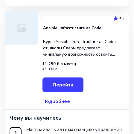
4.5
Ansible: Infrastucture as Code
Курс «Ansible: Infrastructure as Code»
от школы Слёрм предлагает
уникальную возможность освоить
навыки автоматизации инфраструктуры
11 250 ₽
в месяц
с использованием Ansible.
45 000 ₽
По завершении обучения студенты
приобретет компетенции, необходимые
Перейти
для работы в качестве системного адми
Подробнее
Чему вы научитесь
Настраивать автоматизацию управления
1