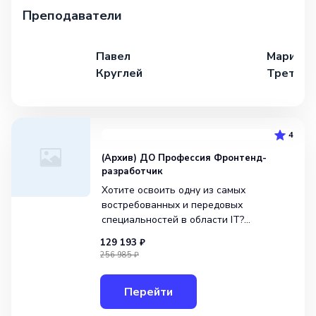
Преподаватели
Павел
Марина
Круглей
Третьяк
4
(Архив) ДО Профессия Фронтенд-
разработчик
Хотите освоить одну из самых
востребованных и передовых
специальностей в области IT?
Присоединяйтесь к онлайн-курсу
129 193 ₽
«Frontend-разработчик», который
256 985 ₽
проводят опытнейшие эксперты
отрасли. В ходе обучения студенты
Перейти
этого курса окунутся в мир
современных тех