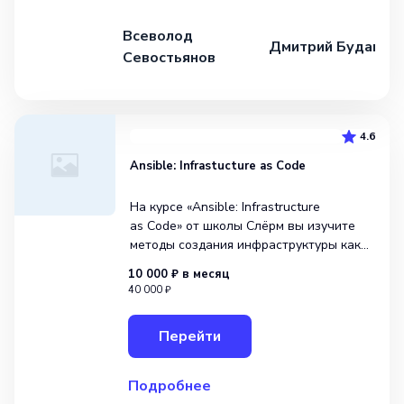
Всеволод
Дмитрий Будаков
Севостьянов
4.6
Ansible: Infrastucture as Code
На курсе «Ansible: Infrastructure
as Code» от школы Слёрм вы изучите
методы создания инфраструктуры как
кода с помощью Ansible. Вы узнаете,
10 000 ₽
в месяц
как автоматизировать процессы
40 000 ₽
конфигурации и управления системами,
используя современные практики
Перейти
DevOps. По
Подробнее