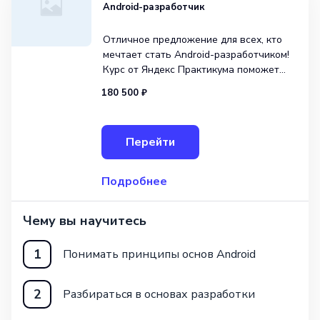
Android-разработчик
Отличное предложение для всех, кто
мечтает стать Android-разработчиком!
Курс от Яндекс Практикума поможет
освоить программирование на Kotlin
180 500 ₽
и Java для создания мобильных
приложений под операционную систему
Android. Присоединяйтесь и станьте
Перейти
специалистом, востребованным на р
Подробнее
Чему вы научитесь
1
Понимать принципы основ Android
2
Разбираться в основах разработки