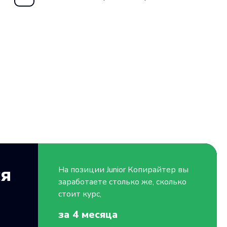
ся
На позиции
Junior
Копирайтер вы
заработаете столько же, сколько
стоит курс,
за 4
месяца