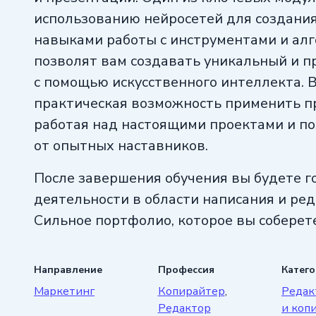
использованию нейросетей для создания
навыками работы с инструментами и ал
позволят вам создавать уникальный и 
с помощью искусственного интеллекта. 
практическая возможность применить п
работая над настоящими проектами и по
от опытных наставников.
После завершения обучения вы будете г
деятельности в области написания и ред
Сильное портфолио, которое вы соберете
поможет вам устроиться в штат компани
работу на фрилансе.
Направление
Профессия
Катег
Маркетинг
Копирайтер
,
Редак
Редактор
и коп