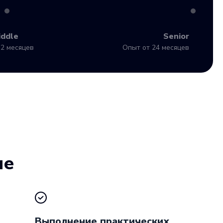
iddle
Senior
2 месяцев
Опыт от 24 месяцев
ие
Выполнение практических