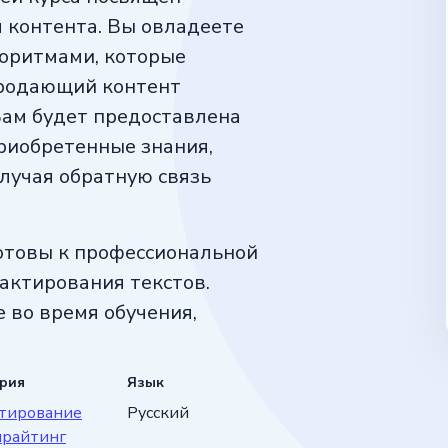
 контента. Вы овладеете
горитмами, которые
продающий контент
Вам будет предоставлена
риобретенные знания,
лучая обратную связь
отовы к профессиональной
актирования текстов.
 во время обучения,
и или успешно начать
ория
Язык
тирование
Русский
ирайтинг