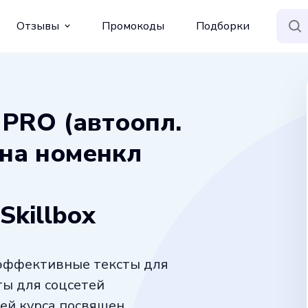
Отзывы
Промокоды
Подборки
 PRO (автоопл.
ена номенкл
Skillbox
 эффективные тексты для
сты для соцсетей
ей курса посвящен