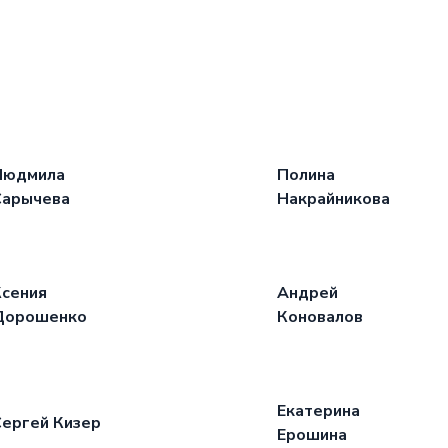
Людмила
Полина
Сарычева
Накрайникова
сения
Андрей
Дорошенко
Коновалов
Екатерина
ергей Кизер
Ерошина