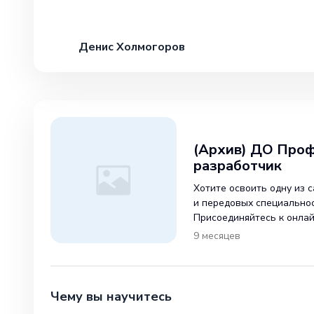
Денис Холмогоров
(Архив) ДО Проф
разработчик
Хотите освоить одну из 
и передовых специальнос
Присоединяйтесь к онлай
разработчик», который 
9 месяцев
эксперты отрасли. В ходе
курса окунутся в мир со
Чему вы научитесь