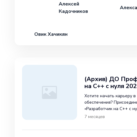
Алексей
Алекс
Кадочников
Овик Хачикян
(Архив) ДО Проф
на C++ с нуля 20
Хотите начать карьеру в
обеспечения? Присоединя
«Разработчик на C++ с ну
месяцев обучения вы ста
7 месяцев
и приобретете необходи
старта в IT-