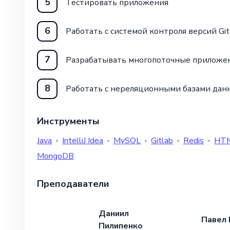
5
Тестировать приложения
6
Работать с системой контроля версий Git
7
Разрабатывать многопоточные приложе
8
Работать с нереляционными базами дан
Инструменты
Java
IntelliJ Idea
MySQL
Gitlab
Redis
HT
MongoDB
Преподаватели
Даниил
Павел 
Пилипенко