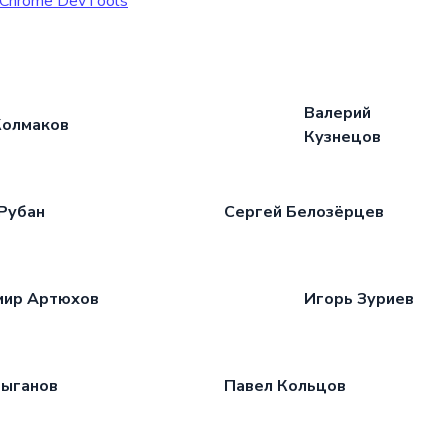
Chrome DevTools
Валерий
Колмаков
Кузнецов
Рубан
Сергей Белозёрцев
мир Артюхов
Игорь Зуриев
Цыганов
Павел Кольцов