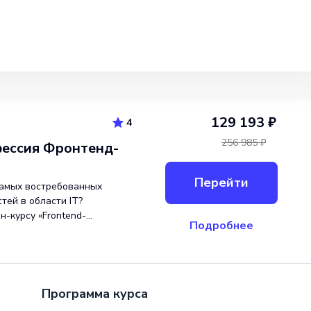
129 193 ₽
4
256 985 ₽
ессия Фронтенд-
Перейти
самых востребованных
тей в области IT?
н-курсу «Frontend-
Подробнее
проводят опытнейшие
 обучения студенты этого
временных тех
Программа курса