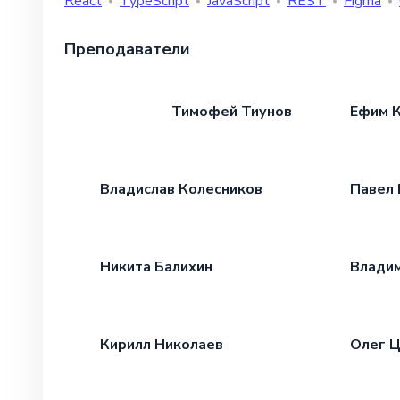
React
TypeScript
JavaScript
REST
Figma
Преподаватели
Тимофей Тиунов
Ефим 
Владислав Колесников
Павел 
Никита Балихин
Влади
Кирилл Николаев
Олег 