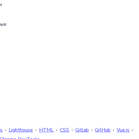
ы
ных
s
Lighthouse
HTML
CSS
Gitlab
GitHub
Vue.js