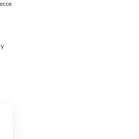
ессе
ту