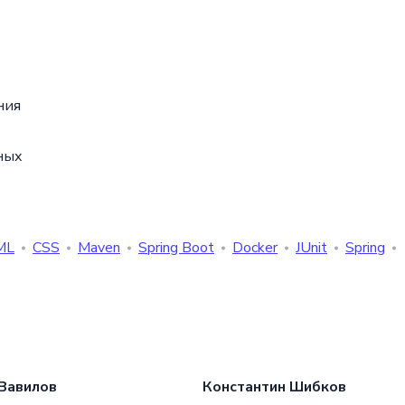
ния
ных
ML
CSS
Maven
Spring Boot
Docker
JUnit
Spring
Вавилов
Константин Шибков