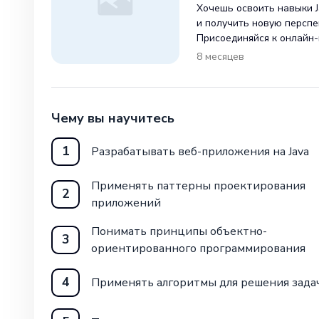
Хочешь освоить навыки 
и получить новую персп
Присоединяйся к онлайн-
от GeekBrains! Этот курс 
8 месяцев
и продлится 8 месяцев. 
дистанционного обучения
Чему вы научитесь
1
Разрабатывать веб-приложения на Java
Применять паттерны проектирования
2
приложений
Понимать принципы объектно-
3
ориентированного программирования
4
Применять алгоритмы для решения зада