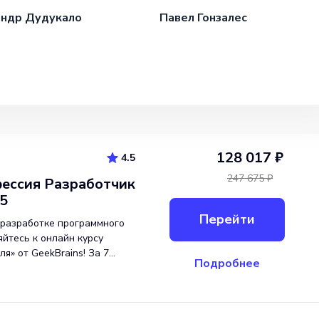
андр Дудукало
Павел Гонзалес
128 017 ₽
4.5
247 675 ₽
ессия Разработчик
25
Перейти
 разработке программного
йтесь к онлайн курсу
ля» от GeekBrains! За 7
Подробнее
нете Junior-разработчиком
мые навыки для успешного